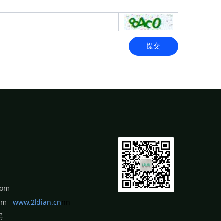
提交
com
com
www.2ldian.cn
nn
号