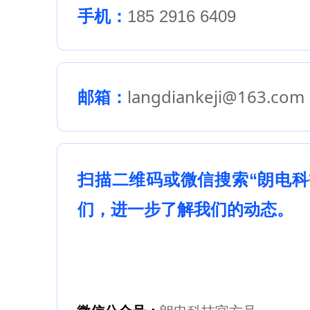
手机：
185 2916 6409
langdiankeji@163.com
邮箱：
朗电科
扫描二维码或微信搜索“
们，进一步了解我们的动态。