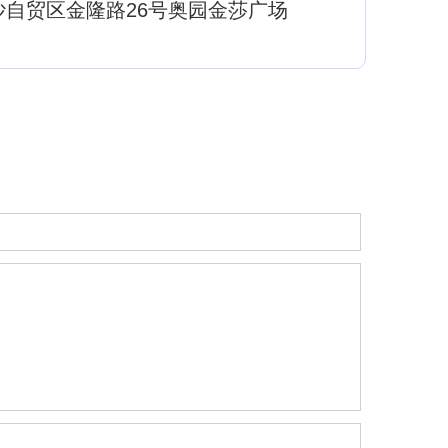
沙自贸区金隆路26号奥园金莎广场