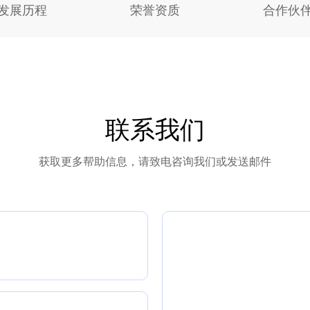
发展历程
荣誉资质
合作伙
联系我们
获取更多帮助信息，请致电咨询我们或发送邮件