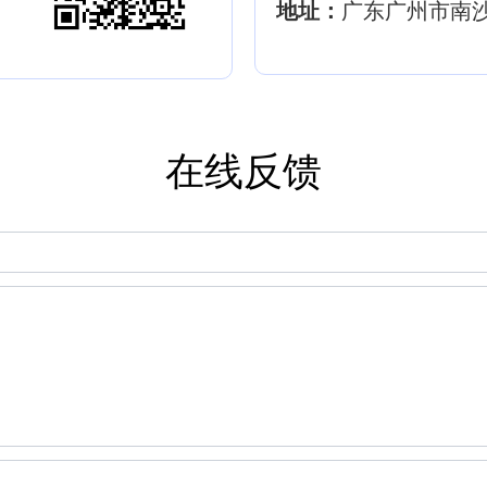
地址：
广东广州市南
在线反馈