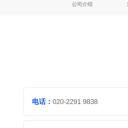
公司介绍
电话：
020-2291 9838