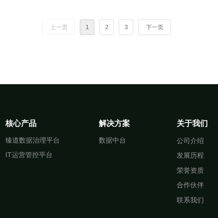
家成为家喻户晓、鼓舞人心
的正能量，由中国工业报社
上一页
1
2
3
下一页
主办的第二届中国制造·消费
者信赖品牌暨首届“新华商•
名优品牌企业、企业家”经济
风云榜推介宣传活动正式启
动。
核心产品
解决方案
关于我们
臻道数据治理平台
数据中台
公司介绍
IT运营管控平台
发展历程
荣誉资质
合作伙伴
联系我们