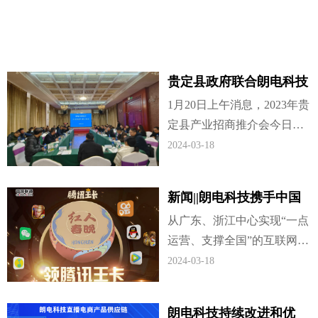
贵定县政府联合朗电科技
等多家战略合作伙伴签约
1月20日上午消息，2023年贵
投资框架协议
定县产业招商推介会今日举
行。贵定县政府携手朗电科
2024-03-18
技、兴逸生物、福赉欧服
装、聚英电器、祈信金属、
新闻||朗电科技携手中国
旭川材料、弘烨公司、瑞高
联通乘风破浪，2024扬帆
从广东、浙江中心实现“一点
包装、广州南仕邦等战略合
起航！
运营、支撑全国”的互联网经
作伙伴，正式签约产业招商
营的模式。“联通5Gn,让未来
2024-03-18
投资协议。
生长”王卡2亿人的选择，超2
00款APP免流量。联通（小
朗电科技持续改进和优