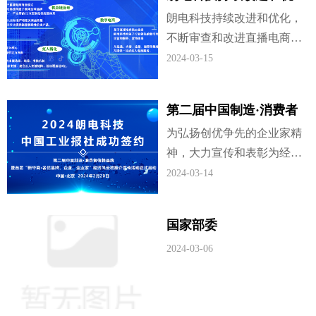
哥）24小时免费送卡上门！
化，不断审查和改进直播
朗电科技持续改进和优化，
让您宅家、办公、娱乐都轻
电商产品供应链管理流程
不断审查和改进直播电商产
松！更好服务，全新体验！
品供应链管理流程，基于直
2024-03-15
2021年将是5GToB规模化商
播电商商业模式，朗电科技
用元年？风靡的短视频等直
构建了联动全球品牌、工
播平台，15秒短视频就能爆
第二届中国制造·消费者
厂、产业带的C2M定制化供
红的网红经济时代赋予了“素
信赖品牌暨首届“新华商•
为弘扬创优争先的企业家精
应链体系，并以高标准严格
人”更多的可能性。
名优品牌企业、企业
神，大力宣传和表彰为经济
把关商品质量，为消费者提
家”经济风云榜推介宣传
社会发展作出突出贡献、取
2024-03-14
供海量极致性价比产品。
活动正式启动！
得优秀业绩的名优品牌企
业、企业家，充分发挥企业
国家部委
在推动科学发展、加快经济
2024-03-06
发展方式转变中的重要作
用，全力打造一批区域性新
标杆名优品牌企业、企业
家，让名优品牌企业、企业